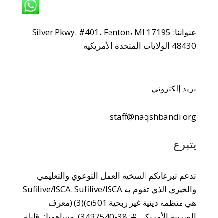
واتساب: +1 240-499-5704
عنواننا: 17195 Silver Pkwy. #401، Fenton، MI
48430 الولايات المتحدة الأمريكية
بريد إلكتروني
staff@naqshbandi.org
يتبرع
تدعم تبرعاتكم السخية العمل التوعوي والتعليمي
والخيري الذي تقوم به Sufilive/ISCA. Sufilive/ISCA
هي منظمة دينية غير ربحية 501(c)(3) (معرف
الضريبة الأمريكي #: 38-3497540). مساهمتك قابلة