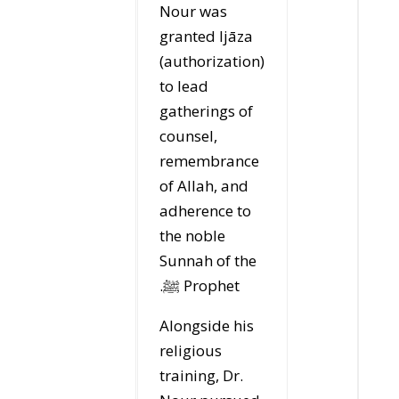
Nour was
granted Ijāza
(authorization)
to lead
gatherings of
counsel,
remembrance
of Allah, and
adherence to
the noble
Sunnah of the
Prophet ﷺ.
Alongside his
religious
training, Dr.